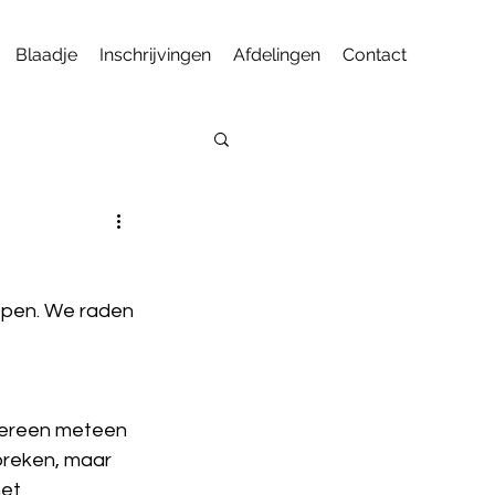
Blaadje
Inschrijvingen
Afdelingen
Contact
open. We raden 
edereen meteen 
spreken, maar 
et 