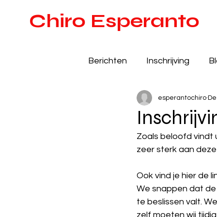
Chiro Esperanto
Berichten
Inschrijving
B
esperantochiro
De
Inschrijv
Zoals beloofd vindt
zeer sterk aan deze 
Ook vind je hier de l
We snappen dat de b
te beslissen valt. We
zelf moeten wij tijdi