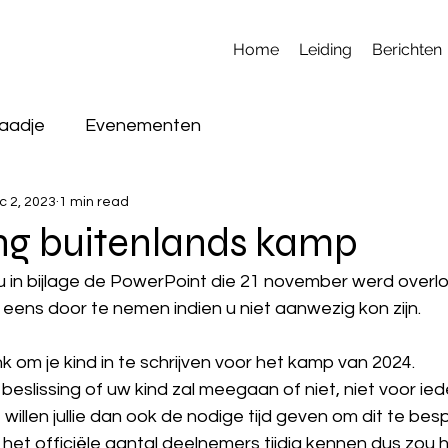
Home
Leiding
Berichten
laadje
Evenementen
c 2, 2023
1 min read
ing buitenlands kamp
 u in bijlage de PowerPoint die 21 november werd overl
eens door te nemen indien u niet aanwezig kon zijn.
ink om je kind in te schrijven voor het kamp van 2024.
eslissing of uw kind zal meegaan of niet, niet voor i
 willen jullie dan ook de nodige tijd geven om dit te be
g het officiële aantal deelnemers tijdig kennen dus zou h