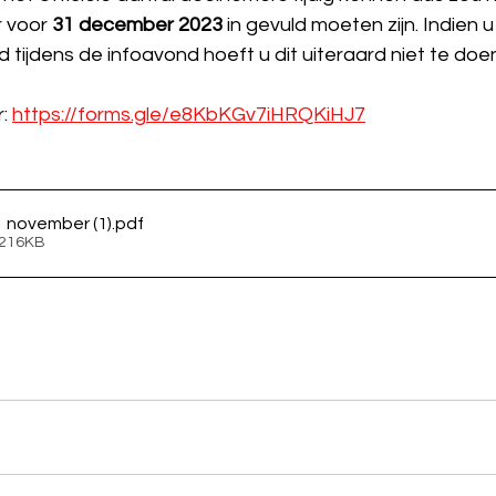
r voor
 31 december 2023
 in gevuld moeten zijn. Indien u
d tijdens de infoavond hoeft u dit uiteraard niet te doe
: 
https://forms.gle/e8KbKGv7iHRQKiHJ7
1 november (1)
.pdf
 216KB