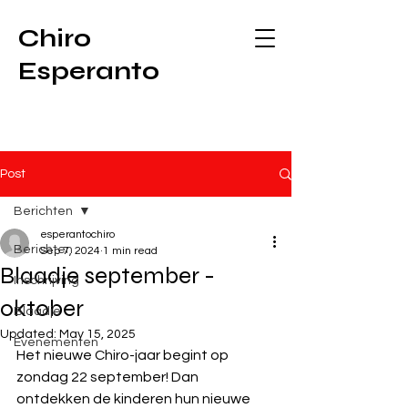
Chiro
Esperanto
Post
Berichten
esperantochiro
Berichten
Sep 7, 2024
1 min read
Blaadje september -
Inschrijving
oktober
Blaadje
Updated:
May 15, 2025
Evenementen
Het nieuwe Chiro-jaar begint op 
zondag 22 september! Dan 
ontdekken de kinderen hun nieuwe 