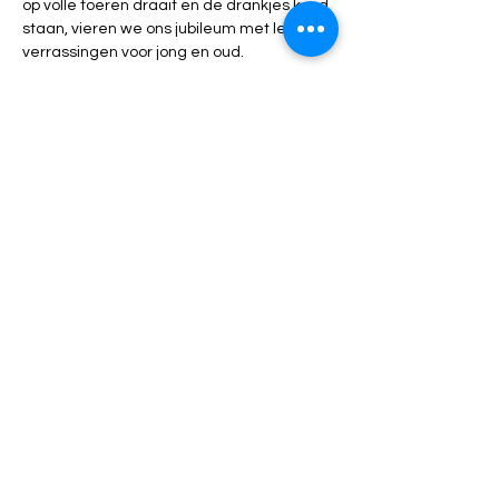
op volle toeren draait en de drankjes koud 
staan, vieren we ons jubileum met leuke 
verrassingen voor jong en oud.
Wat kun je verwachten?
🥩 Een heerlijke, verzorgde barbecue.
🍻 IJskoude drankjes en een 
sfeervolle bar.
Show More
Share this event