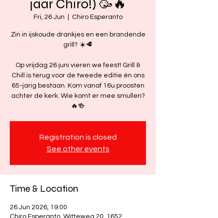
jaar Chiro!) 🥳🔥
Fri, 26 Jun
  |  
Chiro Esperanto
Zin in ijskoude drankjes en een brandende
grill? ☀️🥩
Op vrijdag 26 juni vieren we feest! Grill &
Chill is terug voor de tweede editie én ons
65-jarig bestaan. Kom vanaf 16u proosten
achter de kerk. Wie komt er mee smullen?
🔥🍻
Registration is closed
See other events
Time & Location
26 Jun 2026, 19:00
Chiro Esperanto, Witteweg 20, 1652